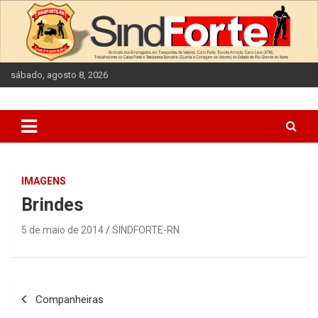
Skip
to
content
sábado, agosto 8, 2026
IMAGENS
Brindes
5 de maio de 2014
SINDFORTE-RN
Navegação
Companheiras
de