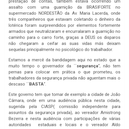
prestação de contas, também estava ocorrendo um
assalto com uma guarnição da BRASIFORTE no
supermercado NORDESTÃO da Av. Maria Lacerda, onde
três companheiros que estavam coletando o dinheiro da
lotérica foram surpreendidos por elementos fortemente
armados que neutralizaram e encurralaram a guarnição no
caminho para o carro forte, graças a DEUS os disparos
não chegaram a ceifar as suas vidas más deixam
sequelas principalmente no psicológico do trabalhador.
Estamos a mercê da bandidagem aqui no estado que a
muito tempo o governador da ´´
segurança
“, não tem
pernas para colocar em prática o que prometeu, os
trabalhadores da segurança privada não aguentam mais o
descaso ´´
BASTA
“.
Este governo tem que tomar de exemplo a cidade de João
Câmara, onde em uma audiência pública nesta cidade,
sugerida pela CIASP( comissão independente para
assuntos da segurança privada), ao vereador Amistrong
Bezerra e nesta audiência com participações de várias
autoridades estaduais e locais e o vereador Aldo