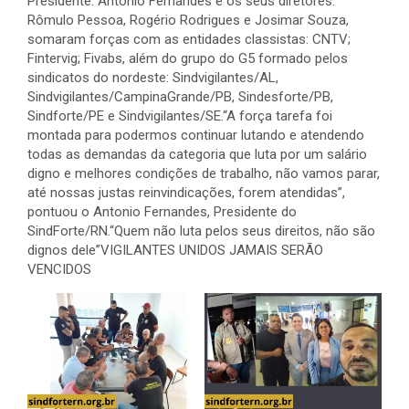
Presidente: Antônio Fernandes e os seus diretores:
Rômulo Pessoa, Rogério Rodrigues e Josimar Souza,
somaram forças com as entidades classistas: CNTV;
Fintervig; Fivabs, além do grupo do G5 formado pelos
sindicatos do nordeste: Sindvigilantes/AL,
Sindvigilantes/CampinaGrande/PB, Sindesforte/PB,
Sindforte/PE e Sindvigilantes/SE.“A força tarefa foi
montada para podermos continuar lutando e atendendo
todas as demandas da categoria que luta por um salário
digno e melhores condições de trabalho, não vamos parar,
até nossas justas reinvindicações, forem atendidas”,
pontuou o Antonio Fernandes, Presidente do
SindForte/RN.“Quem não luta pelos seus direitos, não são
dignos dele”VIGILANTES UNIDOS JAMAIS SERÃO
VENCIDOS