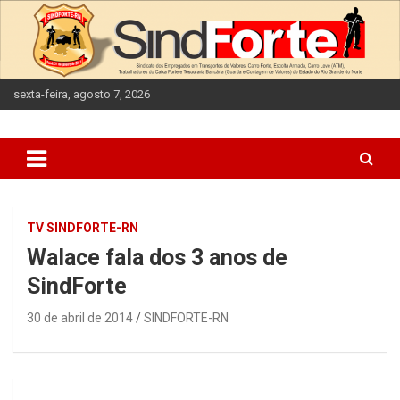
Skip
to
content
sexta-feira, agosto 7, 2026
TV SINDFORTE-RN
Walace fala dos 3 anos de
SindForte
30 de abril de 2014
SINDFORTE-RN
Navegação