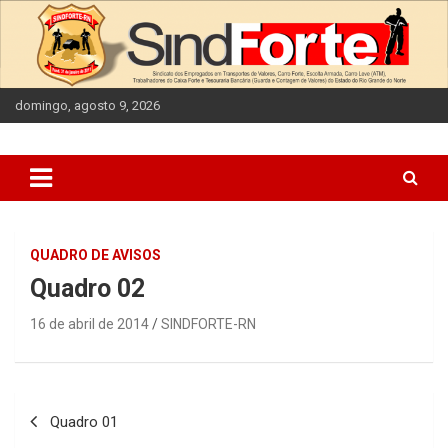
Skip
to
content
domingo, agosto 9, 2026
QUADRO DE AVISOS
Quadro 02
16 de abril de 2014
SINDFORTE-RN
Navegação
Quadro 01
de