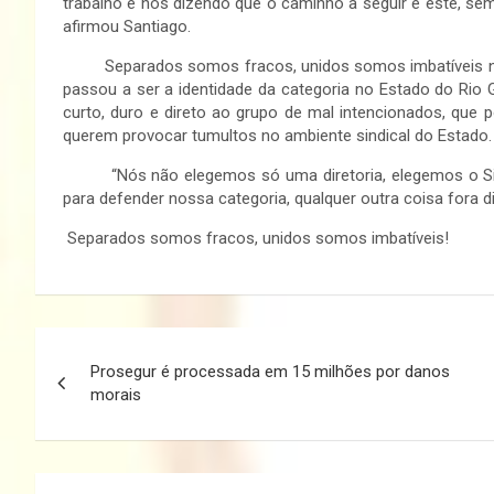
trabalho e nos dizendo que o caminho a seguir é este, se
afirmou Santiago.
Separados somos fracos, unidos somos imbatíveis não 
passou a ser a identidade da categoria no Estado do Rio
curto, duro e direto ao grupo de mal intencionados, que p
querem provocar tumultos no ambiente sindical do Estado.
“Nós não elegemos só uma diretoria, elegemos o Sind
para defender nossa categoria, qualquer outra coisa fora dis
Separados somos fracos, unidos somos imbatíveis!
Navegação
Prosegur é processada em 15 milhões por danos
de
morais
Post