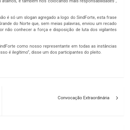
m atalhos, é também nos colocando mais responsabilidades”,
é só um slogan agregado a logo do SindForte, esta frase
 Grande do Norte que, sem meias palavras, enviou um recado
or não conhecer a força e disposição de luta dos vigilantes
Forte como nosso representante em todas as instâncias
so é ilegítimo”, disse um dos participantes do pleito.
Convocação Extraordinária