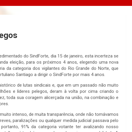
legos
entado do SindForte, dia 15 de janeiro, esta incerteza se
unda eleição, para os próximos 4 anos, elegendo uma nova
ria da categoria dos vigilantes do Rio Grande do Norte, que
liano Santiago a dirigir o SindForte por mais 4 anos.
tórico de lutas sindicais e, que em um passado não muito
ilhões e líderes pelegos, deram à volta por cima criando o
stez, toda sua coragem alicerçada na união, na combinação e
ores.
uito intenso, de muita transparência, onde não tomávamos
greves, paralizações ou qualquer medida judicial passava pelo
 portanto, 91% da categoria votante ter avalizando nosso