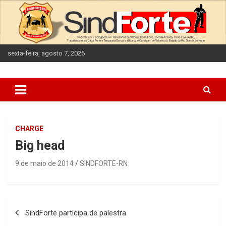
Skip
to
content
sexta-feira, agosto 7, 2026
CHARGE
Big head
9 de maio de 2014
SINDFORTE-RN
Navegação
SindForte participa de palestra
de