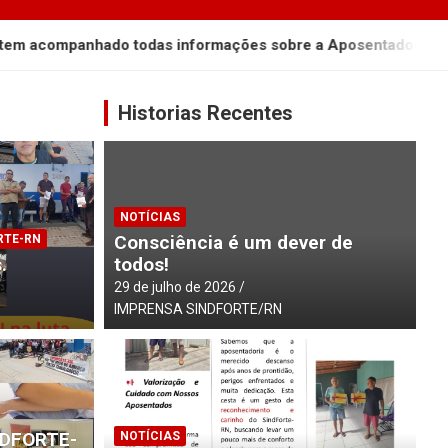
nhado todas informações sobre a Aposentadoria Especial.
Historias Recentes
NOTÍCIAS
Consciência é um dever de
RTE-RN
.
todos!
29 de julho de 2026
IMPRENSA SINDFORTE/RN
NO
NDFORTE-
NOTÍCIAS