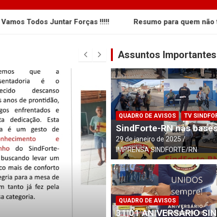
s Juntar Forças !!!!!
Resumo para quem não tem acompa
Assuntos Importantes
QUADRO DE AVISOS
TV SINDFO
SindForte-RN nas bases
29 de janeiro de 2025
IMPRENSA SINDFORTE/RN
QUADRO DE AVISOS
31|01 ANIVERSÁRIO SI