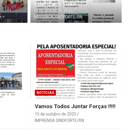
V
Valorizar é Tudo.
14 de janeiro de 2026
ENSA SINDFORTE/RN
15 
IMPRENSA SINDFORTE/RN
NOTÍCIAS
Vamos Todos Juntar Forças !!!!!
15 de outubro de 2025
IMPRENSA SINDFORTE/RN