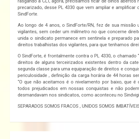
rasgando a CLT, agora, precisamos ficar de olhos abertos 
precarizado, desse PL 4330 que vem ampliar e amplificar o
SindForte.
Ao longo de 4 anos, o SindForte/RN, fez de sua missão u
vigilantes, sem ceder um milímetro no que concerne dire
unida o sindicato permanece em sentinela e preparado p
direitos trabalhistas dos vigilantes, para que tenhamos direit
O SindForte, é frontalmente contra o PL 4330, o chamado “
direitos de alguns terceirizados existentes dentro da cat
segunda classe para uma equiparação de direitos e conquis
periculosidade , definição da carga horária de 44 horas s
“O que não aceitamos é o nivelamento por baixo, que é 
todos prejudicados em nossas conquistas e não pode
desmandavam nos sindicatos, como aconteceu no Sindvigilant
SEPARADOS SOMOS FRACOS , UNIDOS SOMOS IMBATÍVEIS
Navegação