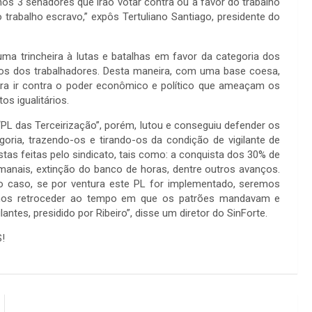
nos 3 senadores que irão votar contra ou a favor do trabalho
 trabalho escravo,” expôs Tertuliano Santiago, presidente do
ma trincheira à lutas e batalhas em favor da categoria dos
itos dos trabalhadores. Desta maneira, com uma base coesa,
ara ir contra o poder econômico e político que ameaçam os
os igualitários.
PL das Terceirização”, porém, lutou e conseguiu defender os
egoria, trazendo-os e tirando-os da condição de vigilante de
tas feitas pelo sindicato, tais como: a conquista dos 30% de
emanais, extinção do banco de horas, dentre outros avanços.
o caso, se por ventura este PL for implementado, seremos
mos retroceder ao tempo em que os patrões mandavam e
es, presidido por Ribeiro”, disse um diretor do SinForte.
!