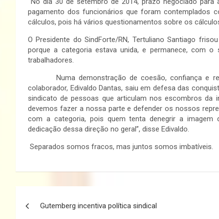
No dia 30 de setembro de 2014, prazo negociado para a
pagamento dos funcionários que foram contemplados com
cálculos, pois há vários questionamentos sobre os cálculo
O Presidente do SindForte/RN, Tertuliano Santiago friso
porque a categoria estava unida, e permanece, com o si
trabalhadores.
Numa demonstração de coesão, confiança e respeit
colaborador, Edivaldo Dantas, saiu em defesa das conqu
sindicato de pessoas que articulam nos escombros da i
devemos fazer a nossa parte e defender os nossos rep
com a categoria, pois quem tenta denegrir a imagem 
dedicação dessa direção no geral”, disse Edivaldo.
Separados somos fracos, mas juntos somos imbatíveis.
Navegação
Gutemberg incentiva política sindical
de