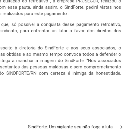
 quitação do retroativo , a empresa PROSEGUR, realizou o
 essa pauta, ainda assim, o SindForte, pedirá vistas nos
s realizados para este pagamento .
u que, só possível a conquista desse pagamento retroativo,
ndicato, para enfrentar às lutar a favor dos direitos dos
o à diretoria do SindForte e aos seus associados, o
istas obtidas e ao mesmo tempo convoca todos a defender o
ntriga a manchar a imagem do SindForte: “Nós associados
resentantes das pessoas maldosas e sem comprometimento
do SINDFORTE/RN com certeza é inimiga da honestidade,
SindForte: Um vigilante seu não foge à luta.